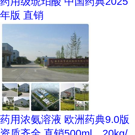
药用级琥珀酸 中国药典2025
年版 直销
药用浓氨溶液 欧洲药典9.0版
资质齐全 直销500ml，20kg/