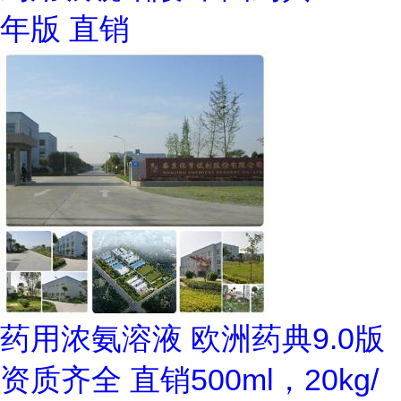
年版 直销
药用浓氨溶液 欧洲药典9.0版
资质齐全 直销500ml，20kg/