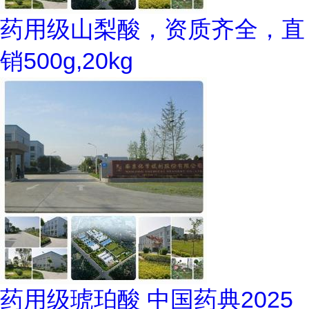
药用级山梨酸，资质齐全，直
销500g,20kg
药用级琥珀酸 中国药典2025