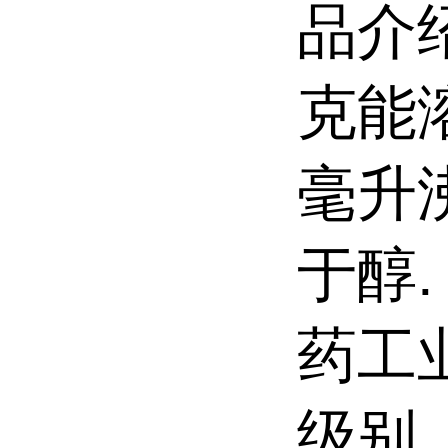
品介
克能
毫升
于醇
药工
级别、