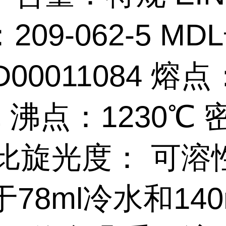
209-062-5 MD
D00011084 熔点
℃ 沸点：1230℃
1 比旋光度： 可溶
于78ml冷水和140