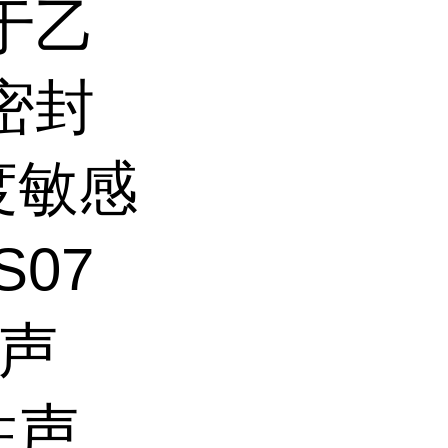
于乙
密封
度敏感
07
险声
性声