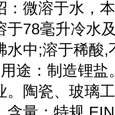
绍：微溶于水，本
溶于78毫升冷水及
沸水中;溶于稀酸,
. 用途：制造锂盐
业。陶瓷、玻璃
含量：特规 EIN