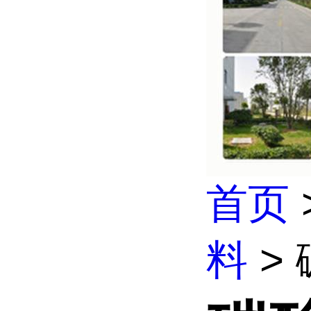
首页
料
>