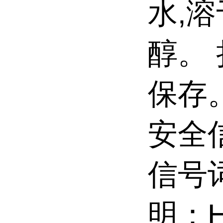
水,
醇。
保存
安全信
信号词
明：H