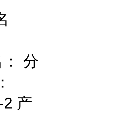
名
：
别名： 分
：
-2 产