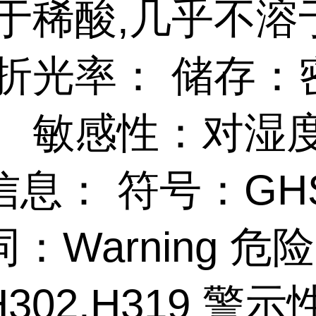
溶于稀酸,几乎不溶
 折光率： 储存：
。 敏感性：对湿
息： 符号：GHS
：Warning 危
302,H319 警示