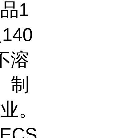
品1
140
不溶
。制
工业。
ECS