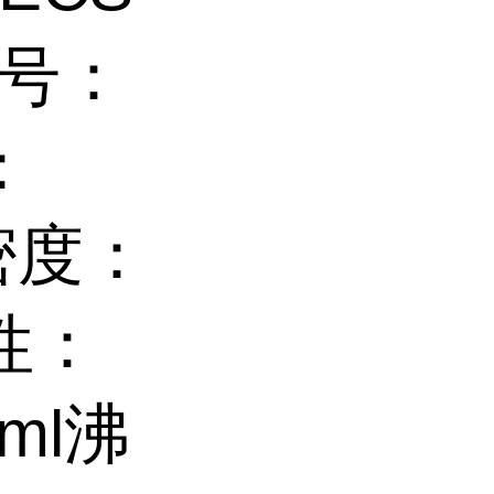
L号：
：
 密度：
性：
ml沸