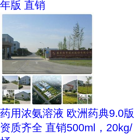
年版 直销
药用浓氨溶液 欧洲药典9.0版
资质齐全 直销500ml，20kg/