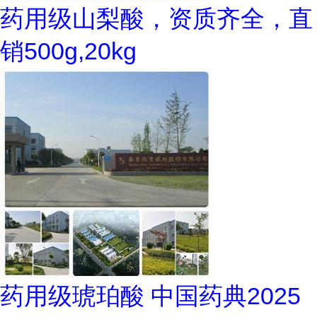
药用级山梨酸，资质齐全，直
销500g,20kg
药用级琥珀酸 中国药典2025