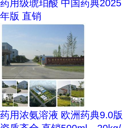
药用级琥珀酸 中国药典2025
年版 直销
药用浓氨溶液 欧洲药典9.0版