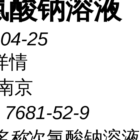
氯酸钠溶液
-04-25
详情
南京
：
7681-52-9
名称
次氯酸钠溶