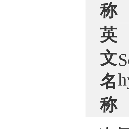
称
英
文
S
h
名
称