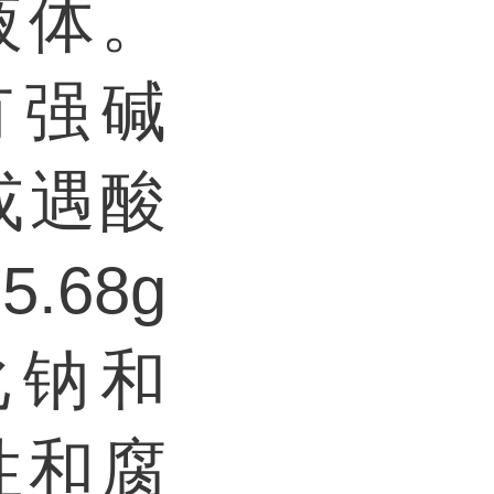
液体。
有强碱
或遇酸
.68g
化钠和
性和腐