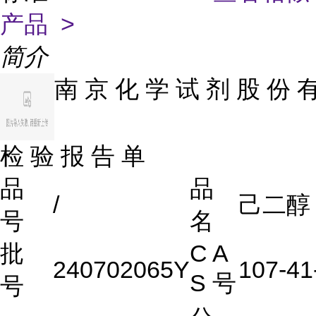
产品 >
简介
南 京 化 学 试 剂 股 份 
检 验 报 告 单
品
品
/
己二醇
号
名
批
C A
240702065Y
107-41
S 号
号