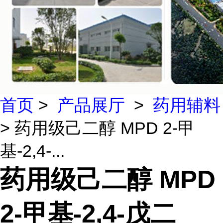
首页
>
产品展厅
>
药用辅料
> 药用级己二醇 MPD 2-甲
基-2,4-...
药用级己二醇 MPD
2-甲基-2,4-戊二