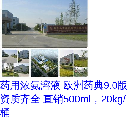
药用浓氨溶液 欧洲药典9.0版
资质齐全 直销500ml，20kg/
桶