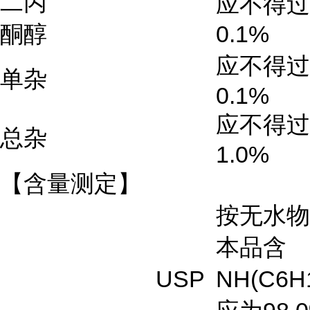
二丙
应不得过
酮醇
0.1%
应不得过
单杂
0.1%
应不得过
总杂
1.0%
【含量测定】
按无水物
本品含
USP
NH(C6H