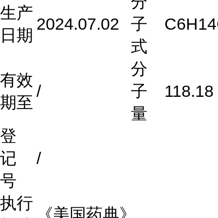
分
生产
2024.07.02
子
C
6
H
14
日期
式
分
有效
/
子
118.18
期至
量
登
记
/
号
执行
《美国药典》