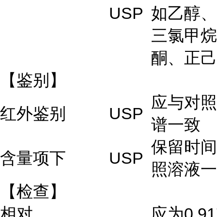
USP
如乙醇、
三氯甲烷
酮、正己
【鉴别】
应与对照
红外鉴别
USP
谱一致
保留时间
含量项下
USP
照溶液一
【检查】
相对
应为0.91