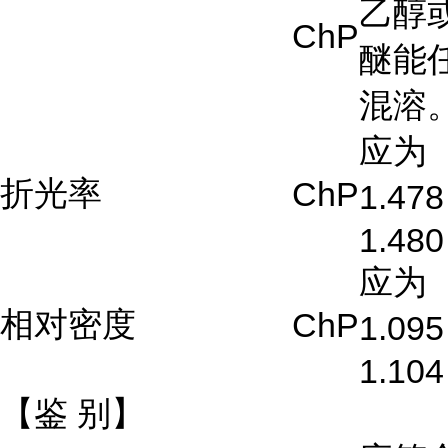
乙醇
ChP
醚能
混溶
应为
折光率
ChP
1.47
1.480
应为
相对密度
ChP
1.09
1.104
【鉴
别】