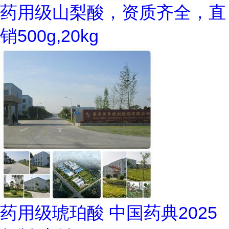
药用级山梨酸，资质齐全，直
销500g,20kg
药用级琥珀酸 中国药典2025