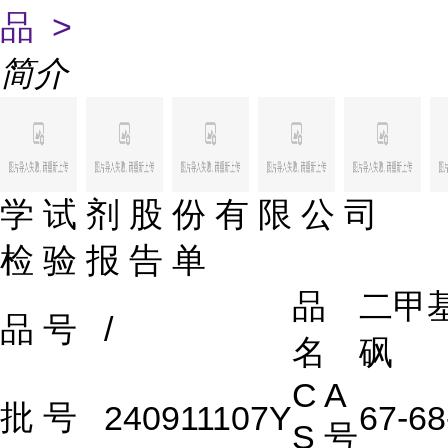
品 >
简介
学 试 剂 股 份 有 限 公 司
检 验 报 告 单
品
二甲
品
号
/
名
砜
C A
批
号
240911107Y
67-68
S 号