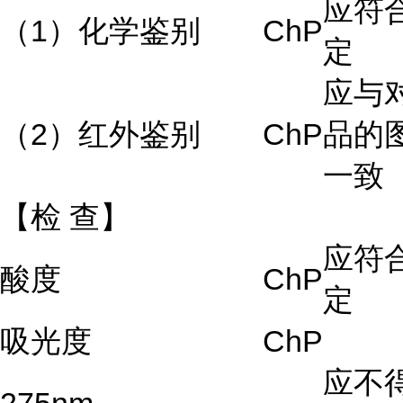
应符
（1）化学鉴别
ChP
定
应与
（2）红外鉴别
ChP
品的
一致
【检
查】
应符
酸度
ChP
定
吸光度
ChP
应不