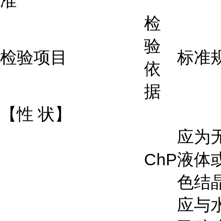
准
检
验
检验项目
标准
依
据
【性
状】
应为
ChP
液体
色结
应与