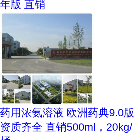
年版 直销
药用浓氨溶液 欧洲药典9.0版
资质齐全 直销500ml，20kg/