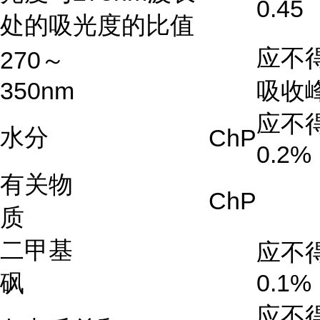
0.45
处的吸光度的比值
应不
270～
350nm
吸收
应不
水分
ChP
0.2%
有关物
ChP
质
二甲基
应不
砜
0.1%
应不