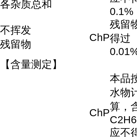
各杂质总和
0.1%
残留
不挥发
ChP
得过
残留物
0.01
【含量测定】
本品
水物
算，
ChP
C
2
H
6
应不