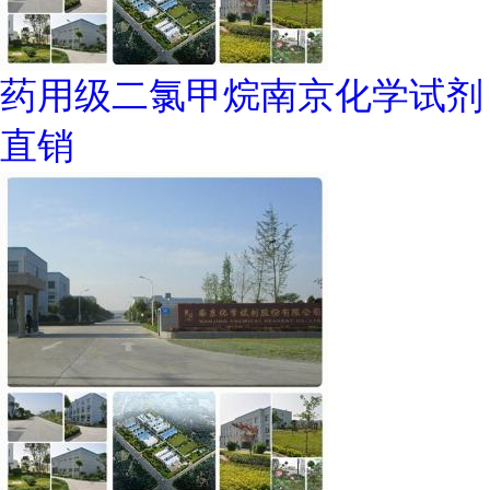
药用级二氯甲烷南京化学试剂
直销