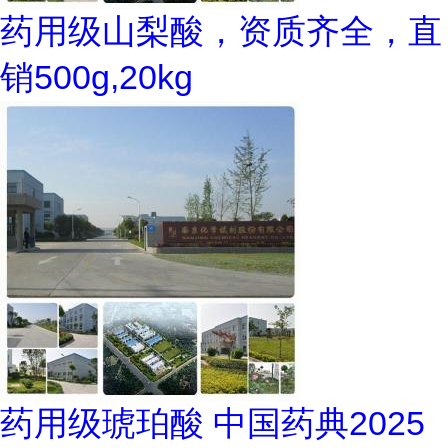
药用级山梨酸，资质齐全，直
销500g,20kg
药用级琥珀酸 中国药典2025