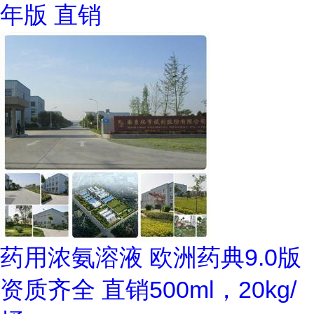
年版 直销
药用浓氨溶液 欧洲药典9.0版
资质齐全 直销500ml，20kg/